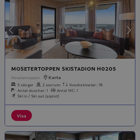
MOSETERTOPPEN SKISTADION H0205
Karta
Mosetertoppen
5 sängar
2 sovrum
Kvadratmeter: 78
Antal duschar: 1
Antal WC: 1
Ski in / Ski out (alpint)
Visa