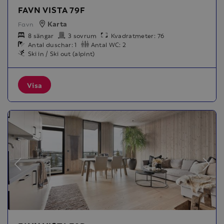
FAVN VISTA 79F
Karta
Favn
8 sängar
3 sovrum
Kvadratmeter: 76
Antal duschar: 1
Antal WC: 2
Ski in / Ski out (alpint)
Visa