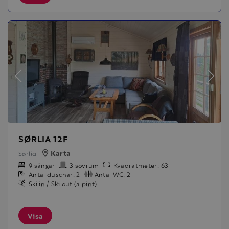
SØRLIA 12F
Karta
Sørlia
9 sängar
3 sovrum
Kvadratmeter: 63
Antal duschar: 2
Antal WC: 2
Ski in / Ski out (alpint)
Visa
Leaflet
OpenStreetMap
|
©
contributors