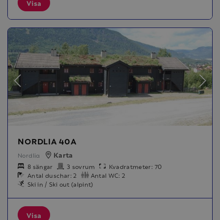
Visa
NORDLIA 40A
Karta
Nordlia
8 sängar
3 sovrum
Kvadratmeter: 70
Antal duschar: 2
Antal WC: 2
Ski in / Ski out (alpint)
Visa