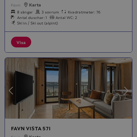
Karta
Favn
8 sängar
3 sovrum
Kvadratmeter: 76
Antal duschar: 1
Antal WC: 2
Ski in / Ski out (alpint)
Visa
FAVN VISTA 57I
Karta
Favn