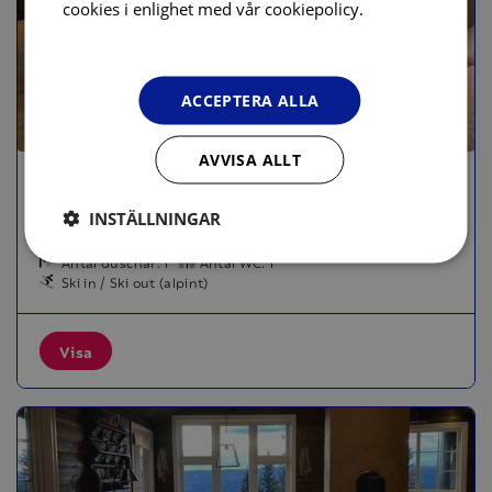
Läs
cookies i enlighet med vår cookiepolicy.
mer
ACCEPTERA ALLA
AVVISA ALLT
HAFJELL ALPINLANDSBY 78
Karta
Alpinlandsbyen
INSTÄLLNINGAR
4 sängar
2 sovrum
Kvadratmeter: 35
Antal duschar: 1
Antal WC: 1
Ski in / Ski out (alpint)
Visa