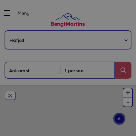
Meny
Ankomst
1 person
Sök
+
Förstora kartan
-
6