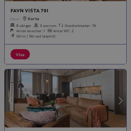
FAVN VISTA 79I
Karta
Favn
8 sängar
3 sovrum
Kvadratmeter: 76
Antal duschar: 1
Antal WC: 2
Ski in / Ski out (alpint)
Visa