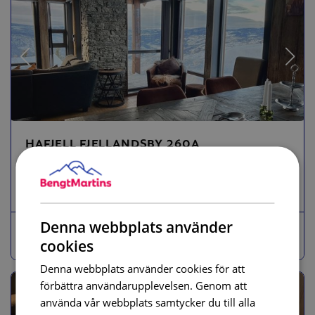
HAFJELL FJELLANDSBY 260A
Karta
Hafjell Fjellandsby
6 sängar
4 sovrum
Antal duschar: 2
Antal WC: 2
Ski in / Ski out (alpint)
Bastu
Denna webbplats använder
Visa
cookies
Denna webbplats använder cookies för att
förbättra användarupplevelsen. Genom att
använda vår webbplats samtycker du till alla