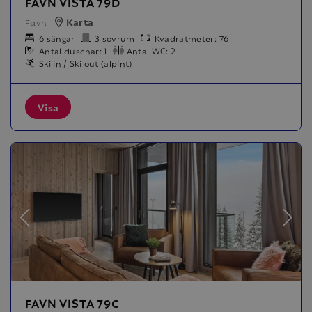
FAVN VISTA 79D
Karta
Favn
6 sängar
3 sovrum
Kvadratmeter: 76
Antal duschar: 1
Antal WC: 2
Ski in / Ski out (alpint)
Visa
FAVN VISTA 79C