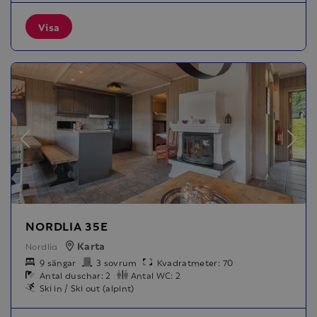
Visa
NORDLIA 35E
Karta
Nordlia
9 sängar
3 sovrum
Kvadratmeter: 70
Antal duschar: 2
Antal WC: 2
Ski in / Ski out (alpint)