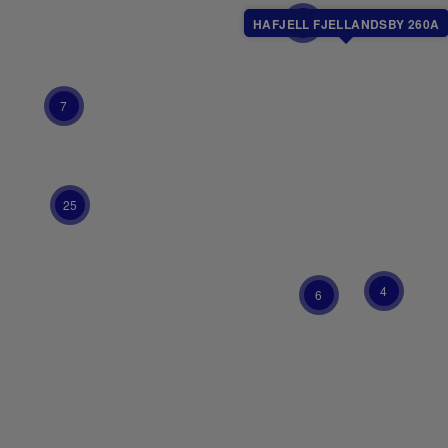
101
HAFJELL FJELLANDSBY 260A
7
25
4
6