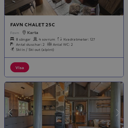
FAVN CHALET 25C
Karta
Favn
8 sängar
4 sovrum
Kvadratmeter: 127
Antal duschar: 2
Antal WC: 2
Ski in / Ski out (alpint)
Visa