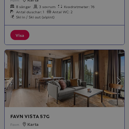
8 sängar
3 sovrum
Kvadratmeter: 76
Antal duschar: 1
Antal WC: 2
Ski in / Ski out (alpint)
Visa
FAVN VISTA 57G
Karta
Favn