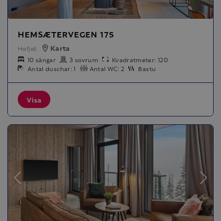
HEMSÆTERVEGEN 175
Karta
Hafjell
10 sängar
3 sovrum
Kvadratmeter: 120
Antal duschar: 1
Antal WC: 2
Bastu
Visa