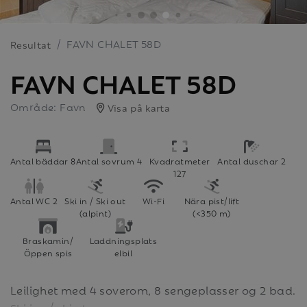
FAVN CHALET 58D
Resultat
FAVN CHALET 58D
Område: Favn
Visa på karta
Antal bäddar 8
Antal sovrum 4
Kvadratmeter
Antal duschar 2
127
Antal WC 2
Ski in / Ski out
Wi-Fi
Nära pist/lift
(alpint)
(<350 m)
Braskamin/
Laddningsplats
Öppen spis
elbil
Leilighet med 4 soverom, 8 sengeplasser og 2 bad.
Ski inn / ski ut.