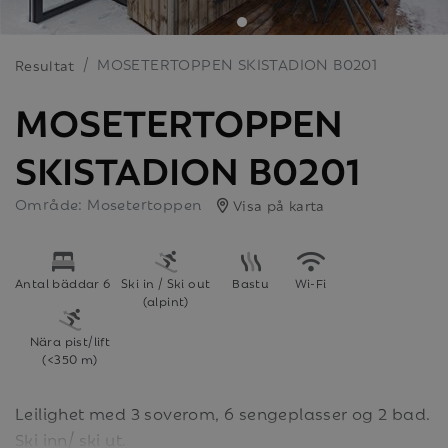
MOSETERTOPPEN SKISTADION B0201
Resultat
MOSETERTOPPEN
SKISTADION B0201
Område: Mosetertoppen
Visa på karta
Antal bäddar 6
Ski in / Ski out
Bastu
Wi-Fi
(alpint)
Nära pist/lift
(<350 m)
Leilighet med 3 soverom, 6 sengeplasser og 2 bad.
Ski inn/ ski ut.